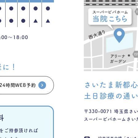
●
●
●
●
●
●
●
●
▲
▲
0～18:00
軽に！
さいたま新都
24時間WEB予約
土日診療の通
〒330-0071
埼玉県さい
料
スーパービバホームさいた
を
ご持参頂ければ