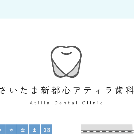
水
木
金
土
日祝