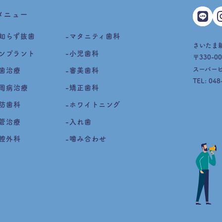
メニュー
知らず抜歯
マタニティ歯科
さいたま
ンプラント
小児歯科
〒330-0
スーパービ
歯治療
審美歯科
TEL:
048
周病治療
矯正歯科
防歯科
ホワイトニング
管治療
入れ歯
腔外科
噛み合わせ