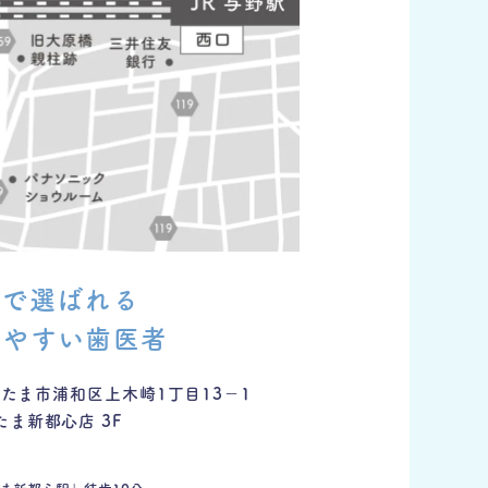
心で選ばれる
いやすい歯医者
たま市浦和区上木崎1丁目13−1
ま新都心店 3F